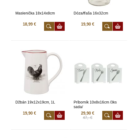
Maslenička 18x14x8cm
Dóza/fľaša 16x32cm
18,99 €
19,90 €
Džbán 19x12x19cm, 1L
Príborník 10x8x16cm /3ks
sada/
19,90 €
29,90 €
47,- €