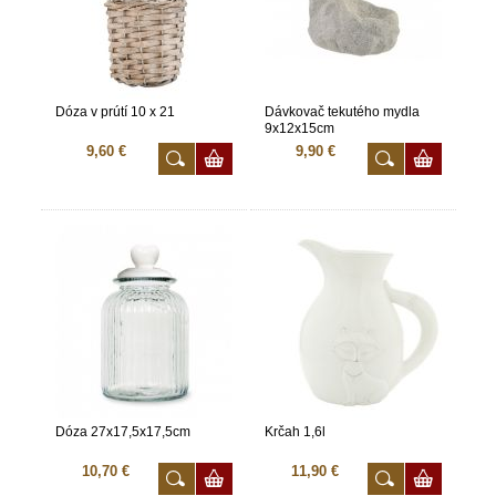
Dóza v prútí 10 x 21
Dávkovač tekutého mydla
9x12x15cm
9,60 €
9,90 €
Dóza 27x17,5x17,5cm
Krčah 1,6l
10,70 €
11,90 €