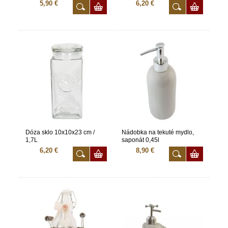
5,90 €
6,20 €
Dóza sklo 10x10x23 cm /
Nádobka na tekuté mydlo,
1,7L
saponát 0,45l
6,20 €
8,90 €